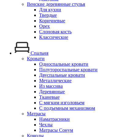
Венские деревянные стулья
Для кухни
Твердые
Коричневые
Орех
Слоновая кость
Классические
Спальня
Кровати
Односпальные кровати
Полутороспальные кровати
Двуспальные кровати
Металлические
Из массива
Деревянные
Тканевые
С мягким изголовьем
С подъемным механизмом
Матрасы
Наматрасники
Чехлы
Матрасы Сонум
Комоды