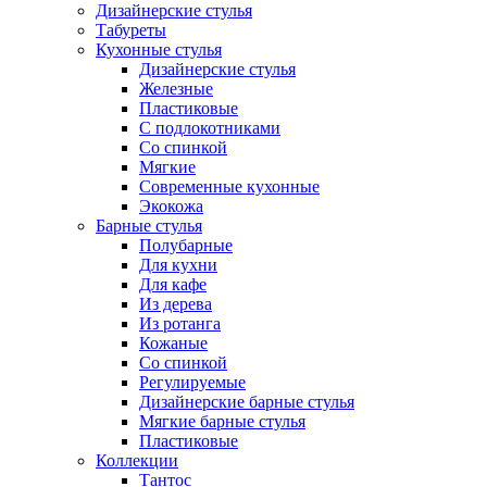
Дизайнерские стулья
Табуреты
Кухонные стулья
Дизайнерские стулья
Железные
Пластиковые
С подлокотниками
Со спинкой
Мягкие
Современные кухонные
Экокожа
Барные стулья
Полубарные
Для кухни
Для кафе
Из дерева
Из ротанга
Кожаные
Со спинкой
Регулируемые
Дизайнерские барные стулья
Мягкие барные стулья
Пластиковые
Коллекции
Тантос