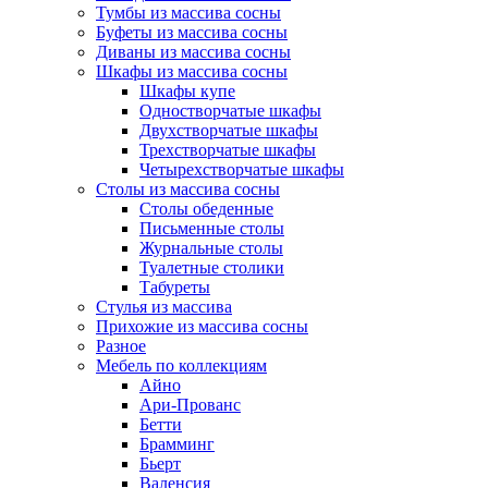
Тумбы из массива сосны
Буфеты из массива сосны
Диваны из массива сосны
Шкафы из массива сосны
Шкафы купе
Одностворчатые шкафы
Двухстворчатые шкафы
Трехстворчатые шкафы
Четырехстворчатые шкафы
Столы из массива сосны
Столы обеденные
Письменные столы
Журнальные столы
Туалетные столики
Табуреты
Стулья из массива
Прихожие из массива сосны
Разное
Мебель по коллекциям
Айно
Ари-Прованс
Бетти
Брамминг
Бьерт
Валенсия