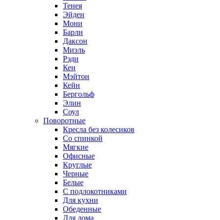
Тенея
Эйден
Мони
Барли
Даксон
Миэль
Рэди
Кен
Мэйтон
Кейн
Бергольф
Элин
Соул
Поворотные
Кресла без колесиков
Со спинкой
Мягкие
Офисные
Круглые
Черные
Белые
С подлокотниками
Для кухни
Обеденные
Для дома