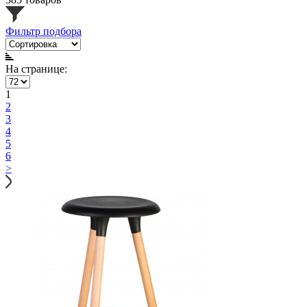
Фильтр подбора
На странице:
1
2
3
4
5
6
>