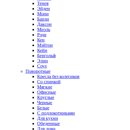
Тенея
Эйден
Мони
Барли
Даксон
Миэль
Рэди
Кен
Мэйтон
Кейн
Бергольф
Элин
Соул
Поворотные
Кресла без колесиков
Со спинкой
Мягкие
Офисные
Круглые
Черные
Белые
С подлокотниками
Для кухни
Обеденные
Для дома