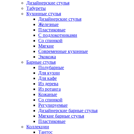
Дизайнерские стулья
Табуреты
Кухонные стулья
Дизайнерские стулья
Железные
Пластиковые
С подлокотниками
Со спинкой
Мягкие
Современные кухонные
Экокожа
Барные стулья
Полубарные
Для кухни
Для кафе
Из дерева
Из ротанга
Кожаные
Со спинкой
Регулируемые
Дизайнерские барные стулья
Мягкие барные стулья
Пластиковые
Коллекции
Тантос