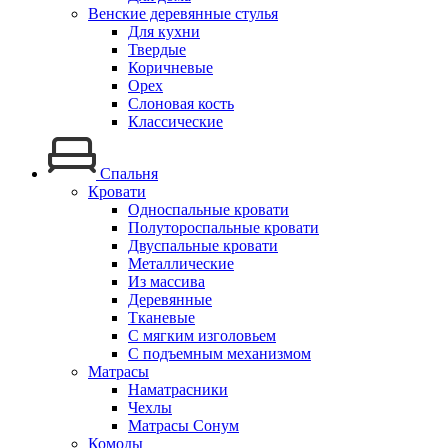
Венские деревянные стулья
Для кухни
Твердые
Коричневые
Орех
Слоновая кость
Классические
Спальня
Кровати
Односпальные кровати
Полутороспальные кровати
Двуспальные кровати
Металлические
Из массива
Деревянные
Тканевые
С мягким изголовьем
С подъемным механизмом
Матрасы
Наматрасники
Чехлы
Матрасы Сонум
Комоды