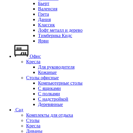
Бьерт
Валенсия
Грета
Дания
Классик
Лофт металл и дерево
Тимберика Кидс
Ярви
Офис
Кресла
Для руководителя
Кожаные
Столы офисные
Компьютерные столы
С ящиками
С полками
С надстройкой
Деревянные
Сад
Комплекты для отдыха
Столы
Кресла
Диваны