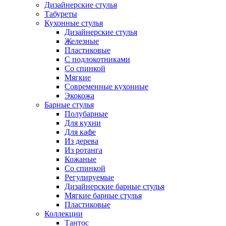
Дизайнерские стулья
Табуреты
Кухонные стулья
Дизайнерские стулья
Железные
Пластиковые
С подлокотниками
Со спинкой
Мягкие
Современные кухонные
Экокожа
Барные стулья
Полубарные
Для кухни
Для кафе
Из дерева
Из ротанга
Кожаные
Со спинкой
Регулируемые
Дизайнерские барные стулья
Мягкие барные стулья
Пластиковые
Коллекции
Тантос