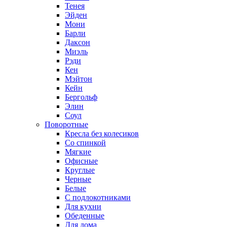
Тенея
Эйден
Мони
Барли
Даксон
Миэль
Рэди
Кен
Мэйтон
Кейн
Бергольф
Элин
Соул
Поворотные
Кресла без колесиков
Со спинкой
Мягкие
Офисные
Круглые
Черные
Белые
С подлокотниками
Для кухни
Обеденные
Для дома