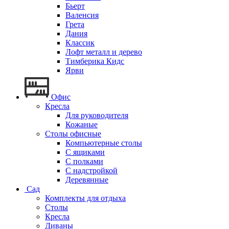
Бьерт
Валенсия
Грета
Дания
Классик
Лофт металл и дерево
Тимберика Кидс
Ярви
Офис
Кресла
Для руководителя
Кожаные
Столы офисные
Компьютерные столы
С ящиками
С полками
С надстройкой
Деревянные
Сад
Комплекты для отдыха
Столы
Кресла
Диваны