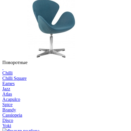
Поворотные
Chilli
Chilli Square
Eames
Jazz
Atlas
Acapulco
Spice
Brandy
Cassiopeia
Disco
Yoki