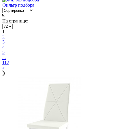
Фильтр подбора
На странице:
1
2
3
4
5
...
112
>