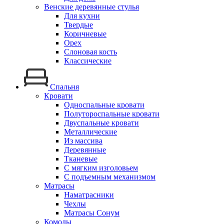
Венские деревянные стулья
Для кухни
Твердые
Коричневые
Орех
Слоновая кость
Классические
Спальня
Кровати
Односпальные кровати
Полутороспальные кровати
Двуспальные кровати
Металлические
Из массива
Деревянные
Тканевые
С мягким изголовьем
С подъемным механизмом
Матрасы
Наматрасники
Чехлы
Матрасы Сонум
Комоды