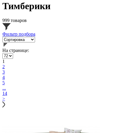
Тимберики
999 товаров
Фильтр подбора
На странице:
1
2
3
4
5
...
14
>