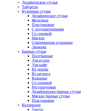
Дизайнерские стулья
Табуреты
Кухонные стулья
Дизайнерские стулья
Железные
Пластиковые
С подлокотниками
Со спинкой
Мягкие
Современные кухонные
Экокожа
Барные стулья
Полубарные
Для кухни
Для кафе
Из дерева
Из ротанга
Кожаные
Со спинкой
Регулируемые
Дизайнерские барные стулья
Мягкие барные стулья
Пластиковые
Коллекции
Тантос