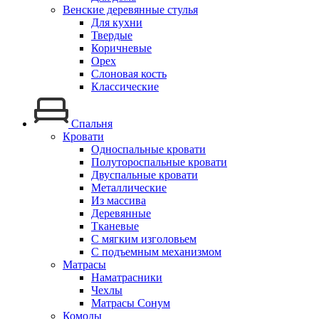
Венские деревянные стулья
Для кухни
Твердые
Коричневые
Орех
Слоновая кость
Классические
Спальня
Кровати
Односпальные кровати
Полутороспальные кровати
Двуспальные кровати
Металлические
Из массива
Деревянные
Тканевые
С мягким изголовьем
С подъемным механизмом
Матрасы
Наматрасники
Чехлы
Матрасы Сонум
Комоды