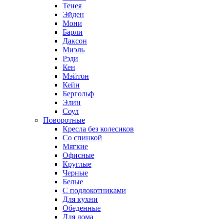
Тенея
Эйден
Мони
Барли
Даксон
Миэль
Рэди
Кен
Мэйтон
Кейн
Бергольф
Элин
Соул
Поворотные
Кресла без колесиков
Со спинкой
Мягкие
Офисные
Круглые
Черные
Белые
С подлокотниками
Для кухни
Обеденные
Для дома