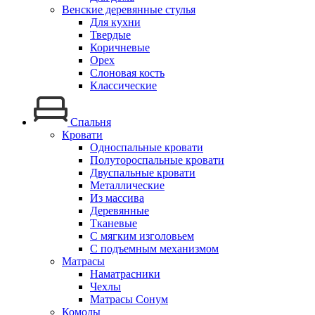
Венские деревянные стулья
Для кухни
Твердые
Коричневые
Орех
Слоновая кость
Классические
Спальня
Кровати
Односпальные кровати
Полутороспальные кровати
Двуспальные кровати
Металлические
Из массива
Деревянные
Тканевые
С мягким изголовьем
С подъемным механизмом
Матрасы
Наматрасники
Чехлы
Матрасы Сонум
Комоды