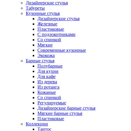
Дизайнерские стулья
Табуреты
Кухонные стулья
Дизайнерские стулья
Железные
Пластиковые
С подлокотниками
Со спинкой
Мягкие
Современные кухонные
Экокожа
Барные стулья
Полубарные
Для кухни
Для кафе
Из дерева
Из ротанга
Кожаные
Со спинкой
Регулируемые
Дизайнерские барные стулья
Мягкие барные стулья
Пластиковые
Коллекции
Тантос