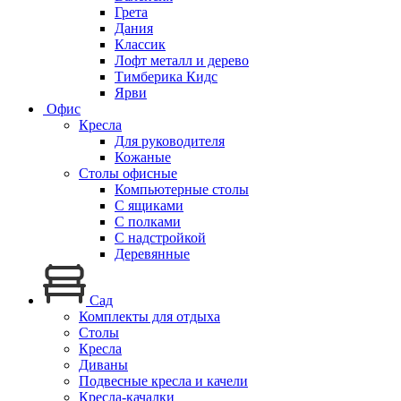
Грета
Дания
Классик
Лофт металл и дерево
Тимберика Кидс
Ярви
Офис
Кресла
Для руководителя
Кожаные
Столы офисные
Компьютерные столы
С ящиками
С полками
С надстройкой
Деревянные
Сад
Комплекты для отдыха
Столы
Кресла
Диваны
Подвесные кресла и качели
Кресла-качалки