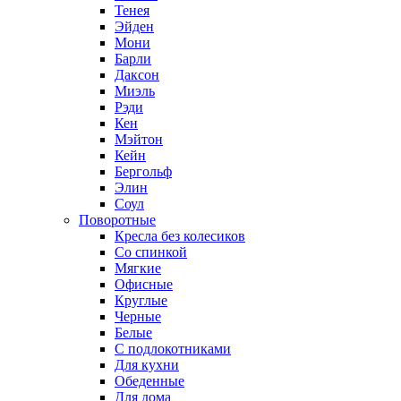
Тенея
Эйден
Мони
Барли
Даксон
Миэль
Рэди
Кен
Мэйтон
Кейн
Бергольф
Элин
Соул
Поворотные
Кресла без колесиков
Со спинкой
Мягкие
Офисные
Круглые
Черные
Белые
С подлокотниками
Для кухни
Обеденные
Для дома