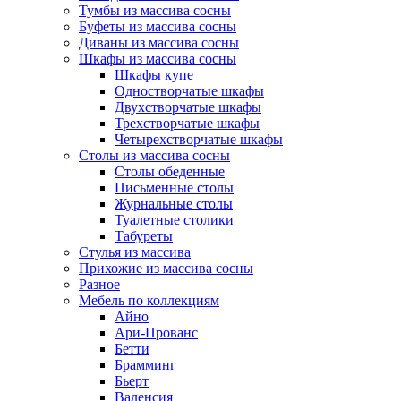
Тумбы из массива сосны
Буфеты из массива сосны
Диваны из массива сосны
Шкафы из массива сосны
Шкафы купе
Одностворчатые шкафы
Двухстворчатые шкафы
Трехстворчатые шкафы
Четырехстворчатые шкафы
Столы из массива сосны
Столы обеденные
Письменные столы
Журнальные столы
Туалетные столики
Табуреты
Стулья из массива
Прихожие из массива сосны
Разное
Мебель по коллекциям
Айно
Ари-Прованс
Бетти
Брамминг
Бьерт
Валенсия